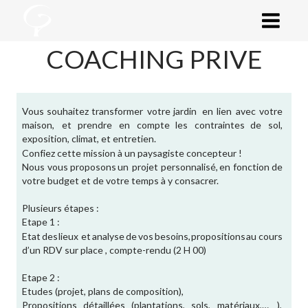
COACHING PRIVE
Vous
souhaitez
transformer
votre
jardin
en
lien
avec
votre 
maison,
et
prendre
en
compte
les
contraintes
de
sol, 
exposition, climat, et entretien.
Confiez cette mission à un paysagiste concepteur !
Nous
vous
proposons
un
projet
personnalisé,
en
fonction
de 
votre budget et de votre temps à y consacrer.
Plusieurs étapes :
Etape 1 :
Etat
des
lieux
et
analyse
de
vos
besoins,
propositions
au
cours 
d’un RDV sur place , compte-rendu (2 H 00)
Etape 2 : 
Etudes (projet, plans de composition), 
Propositions
détaillées
(plantations,
sols,
matériaux,…
), 